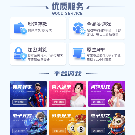
30
Years Of
Experience