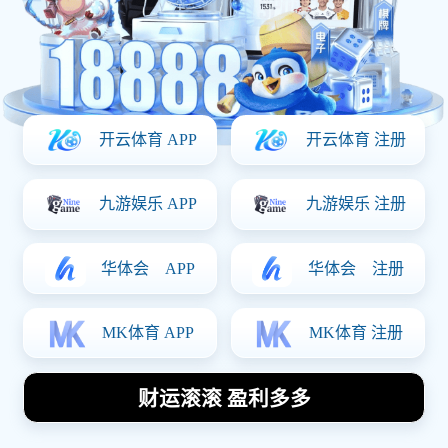
与技术支持联系
个性化服务
受到全球
300+
多家公司的信赖